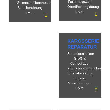
Farbenauswahl
Seitenscheibentausch
Oberflächenglättung
Scheibentönung
u.v.m.
u.v.m.
KAROSSERIE
REPARATUR
Spenglerarbeiten
Groß- &
Kleinschäden
Rostschutzbehandlung
Unfallabwicklung
mit allen
Versicherungen
u.v.m.