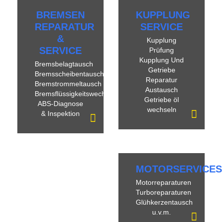
BREMSEN
KUPPLUNG
REPARATUR
SERVICE
&
Kupplung
SERVICE
Prüfung
Kupplung Und
Bremsbelagtausch
Getriebe
Bremsscheibentausch
Reparatur
Bremstrommeltausch
Austausch
Bremsflüssigkeitswechsel
Getriebe öl
ABS-Diagnose
wechseln
& Inspektion
MOTORSERVICES
Motorreparaturen
Turboreparaturen
Glühkerzentausch
u.v.m.