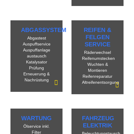
ABGASSYSTEM
REIFEN &
FELGEN
Abgastest
SERVICE
Auspuffservice
Auspuffanlage
Räderwechsel
austausch
Reifenumstecken
Katalysator
Wuchten &
Prüfung
Montieren
Erneuerung &
Reifenreparatur
Nachrüstung
Altreifenentsorgung
WARTUNG
FAHRZEUG
ELEKTRIK
Ölservice inkl.
Filter
Beleuchtungstausch