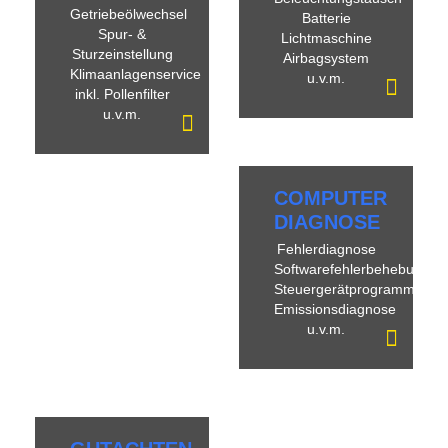
Getriebeölwechsel
Batterie
Spur- &
Lichtmaschine
Sturzeinstellung
Airbagsystem
Klimaanlagenservice
u.v.m.
inkl. Pollenfilter
u.v.m.
COMPUTER
DIAGNOSE
Fehlerdiagnose
Softwarefehlerbehebung
Steuergerätprogrammierun
Emissionsdiagnose
u.v.m.