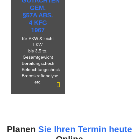
GUTACHTEN
GEM.
§57A ABS.
4 KFG
1967
für PKW & leicht
LKW
bis 3,5 to.
Gesamtgewicht
Bereifungscheck
Beleuchtungscheck
Bremskraftanalyse
etc.
Planen
Sie Ihren Termin heute